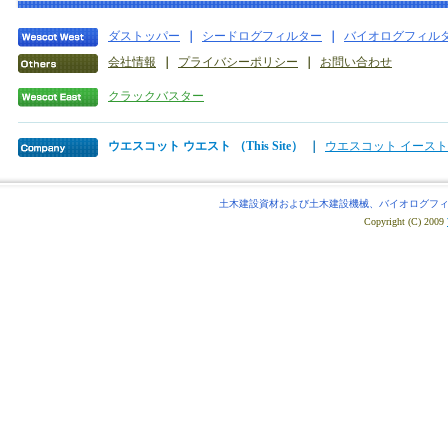
ダストッパー
｜
シードログフィルター
｜
バイオログフィル
会社情報
｜
プライバシーポリシー
｜
お問い合わせ
クラックバスター
ウエスコット ウエスト （This Site）
｜
ウエスコット イースト
土木建設資材および土木建設機械、バイオログフィ
Copyright (C) 2009